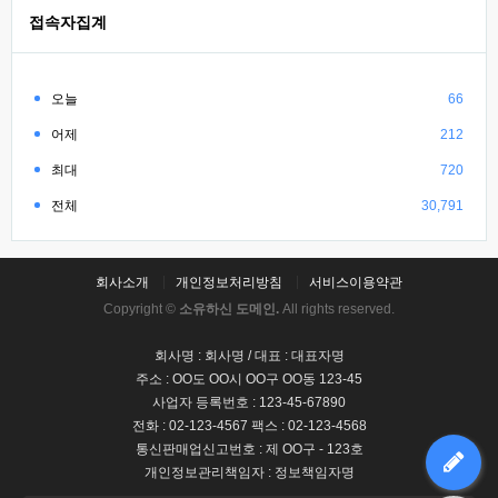
접속자집계
오늘
66
어제
212
최대
720
전체
30,791
회사소개
개인정보처리방침
서비스이용약관
Copyright ©
소유하신 도메인.
All rights reserved.
회사명 : 회사명 / 대표 : 대표자명
주소 : OO도 OO시 OO구 OO동 123-45
사업자 등록번호 : 123-45-67890
전화 : 02-123-4567 팩스 : 02-123-4568
통신판매업신고번호 : 제 OO구 - 123호
개인정보관리책임자 : 정보책임자명